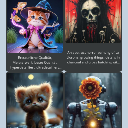
An abstract horror painting of La
Llorona, growing things, details in
Erstaunliche Qualität,
charcoal and cross hatching with
Meisterwerk, beste Qualität,
random
hyperdetailliert, ultradetailliert,
UHD, perfekte Anatom