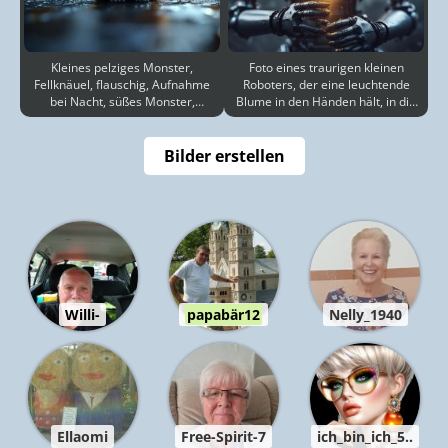
Kleines pelziges Monster,
Foto eines traurigen kleinen
Fellknäuel, flauschig, Aufnahme
Roboters, der eine leuchtende
bei Nacht, süßes Monster,
Blume in den Händen hält, in die
ausdrucksstarke Augen,
Ferne blickt, En
Bilder erstellen
Willi-
papabär12
Nelly_1940
Ellaomi
Free-Spirit-7
ich_bin_ich_5..