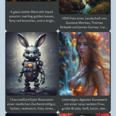
A glass bottle filled with liquid
autumn: swirling golden leaves,
HDR-Foto einer Landschaft von
fiery red branches, and a bright
Gustave Moreau, Thomas
orange suns
Kinkade und James Gurney. Carne
Griffiths. Frank Frazetta
CharcoalDarkStyle-Illustration
Lebendiges digitales Kunstwerk
einer niedlichen Zeichentrickfigur,
von einer sexy nackten Frau,
farben, realistisch, Foto, eines
große Brüste, heiß, lasziv, oben
cleveren R
ohne, dynami