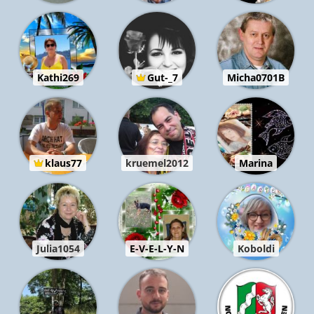
Kathi269
Gut-_7
Micha0701B
klaus77
kruemel2012
Marina
Julia1054
E-V-E-L-Y-N
Koboldi